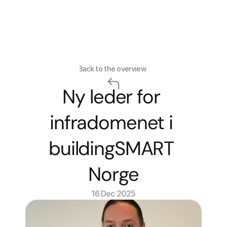
Select La
Back to the overview
Ny leder for 
infradomenet i 
buildingSMART 
Norge
16 Dec 2025