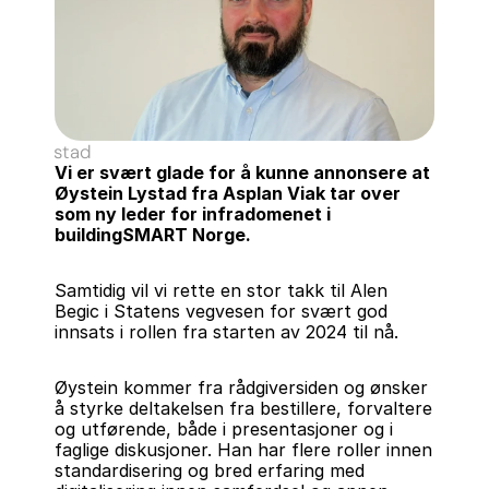
tein Lystad
Vi er svært glade for å kunne annonsere at 
Øystein Lystad fra Asplan Viak tar over 
som ny leder for infradomenet i 
buildingSMART Norge.
Samtidig vil vi rette en stor takk til Alen 
Begic i Statens vegvesen for svært god 
innsats i rollen fra starten av 2024 til nå.
Øystein kommer fra rådgiversiden og ønsker 
å styrke deltakelsen fra bestillere, forvaltere 
og utførende, både i presentasjoner og i 
faglige diskusjoner. Han har flere roller innen 
standardisering og bred erfaring med 