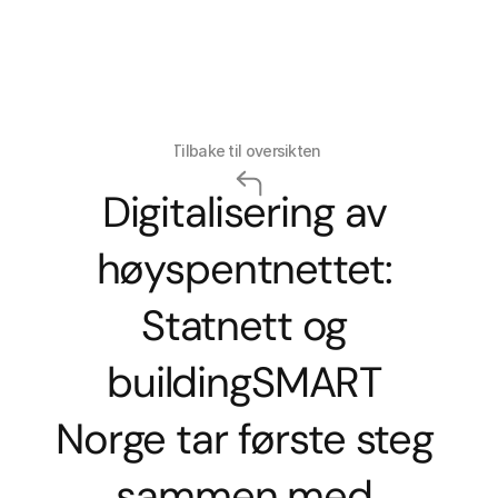
Select La
Tilbake til oversikten
Digitalisering av 
høyspentnettet: 
Statnett og 
buildingSMART 
Norge tar første steg 
sammen med 