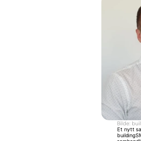
Bilde: bu
Et nytt s
buildingS