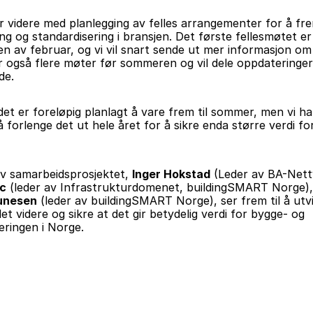
er videre med planlegging av felles arrangementer for å fr
ring og standardisering i bransjen. Det første fellesmøtet er 
n av februar, og vi vil snart sende ut mer informasjon om d
r også flere møter før sommeren og vil dele oppdateringer 
de.
et er foreløpig planlagt å vare frem til sommer, men vi ha
 forlenge det ut hele året for å sikre enda større verdi for
v samarbeidsprosjektet, 
Inger Hokstad
ic
unesen
 (leder av buildingSMART Norge), ser frem til å utvi
t videre og sikre at det gir betydelig verdi for bygge- og 
ringen i Norge.