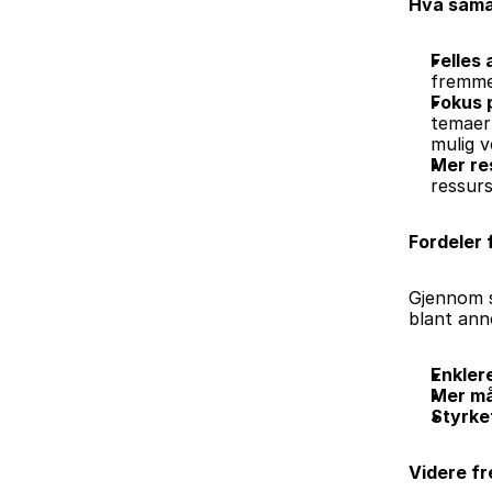
Hva sama
Felles
fremmer
Fokus p
temaer 
mulig v
Mer re
ressurs
Fordeler 
Gjennom s
blant ann
Enklere
Mer må
Styrke
Videre fr