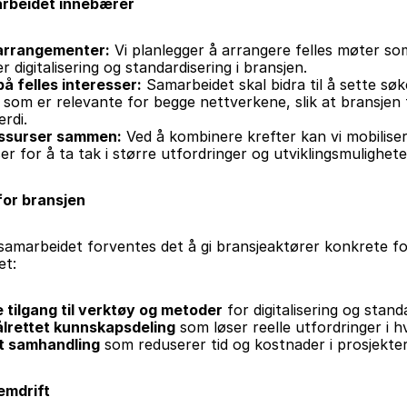
rbeidet innebærer
 arrangementer:
 Vi planlegger å arrangere felles møter som
 digitalisering og standardisering i bransjen.
å felles interesser:
 Samarbeidet skal bidra til å sette søk
som er relevante for begge nettverkene, slik at bransjen f
erdi.
ssurser sammen:
 Ved å kombinere krefter kan vi mobilisere
er for å ta tak i større utfordringer og utviklingsmulighete
for bransjen
amarbeidet forventes det å gi bransjeaktører konkrete for
et:
 tilgang til verktøy og metoder
 for digitalisering og stand
lrettet kunnskapsdeling
 som løser reelle utfordringer i 
t samhandling
 som reduserer tid og kostnader i prosjekter
emdrift