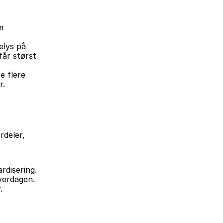
 
elys på 
år størst 
 flere 
r.
deler, 
ardisering.
hverdagen.
.