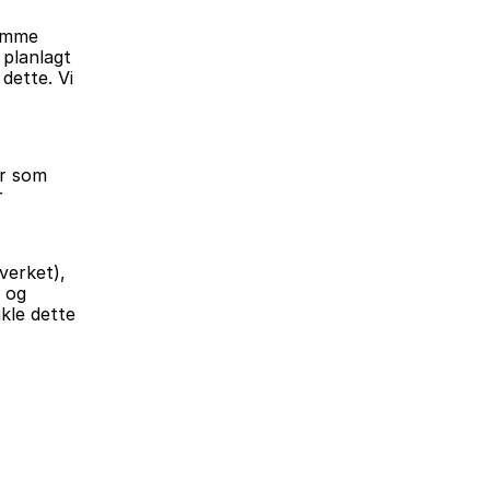
emme 
planlagt 
ette. Vi 
r som 
 
 (Leder av BA-Nettverket), 
 (leder av Infrastrukturdomenet, buildingSMART Norge), og 
kle dette 