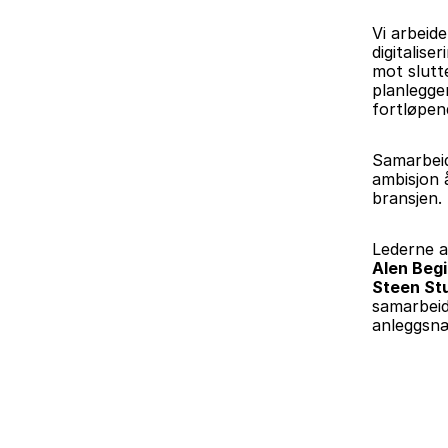
Vi arbeid
digitalise
mot slutte
planlegge
fortløpen
Samarbeid
ambisjon å
bransjen.
Lederne a
Alen Beg
Steen St
samarbeide
anleggsnæ