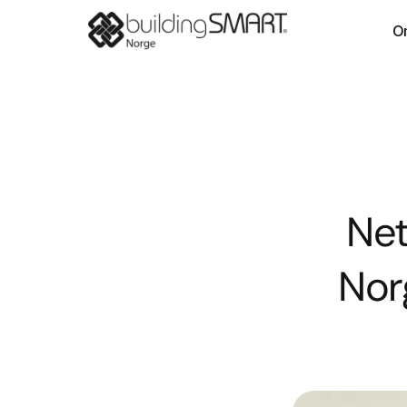
O
Net
Norg