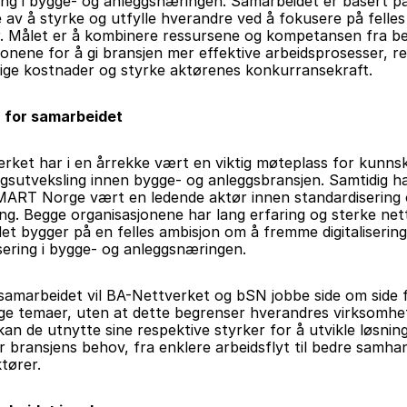
ng i bygge- og anleggsnæringen. Samarbeidet er basert på 
 av å styrke og utfylle hverandre ved å fokusere på felles 
r. Målet er å kombinere ressursene og kompetansen fra be
jonene for å gi bransjen mer effektive arbeidsprosesser, re
ge kostnader og styrke aktørenes konkurransekraft.
 for samarbeidet
rket har i en årrekke vært en viktig møteplass for kunnsk
ngsutveksling innen bygge- og anleggsbransjen. Samtidig ha
MART Norge vært en ledende aktør innen standardisering 
ring. Begge organisasjonene har lang erfaring og sterke nett
et bygger på en felles ambisjon om å fremme digitalisering
sering i bygge- og anleggsnæringen.
amarbeidet vil BA-Nettverket og bSN jobbe side om side fo
ige temaer, uten at dette begrenser hverandres virksomhet
n de utnytte sine respektive styrker for å utvikle løsnin
r bransjens behov, fra enklere arbeidsflyt til bedre samhan
tører.