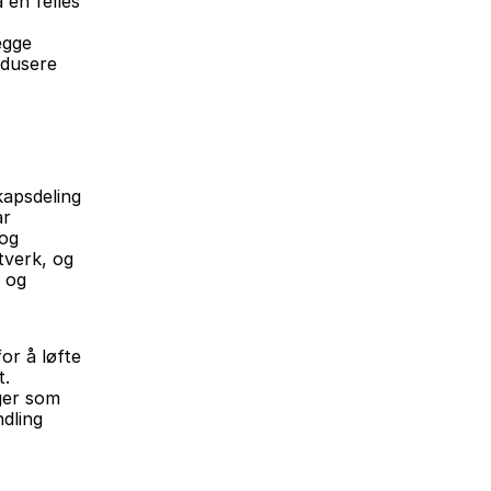
en felles 
gge 
dusere 
apsdeling 
r 
og 
verk, og 
 og 
r å løfte 
. 
ger som 
dling 