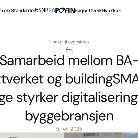
m oss
Standarder
Fagnettverk
Hva skjer
Tilbake til oversikten
Samarbeid mellom BA
tverket og buildingSMA
e styrker digitaliseringe
byggebransjen
5. feb. 2025