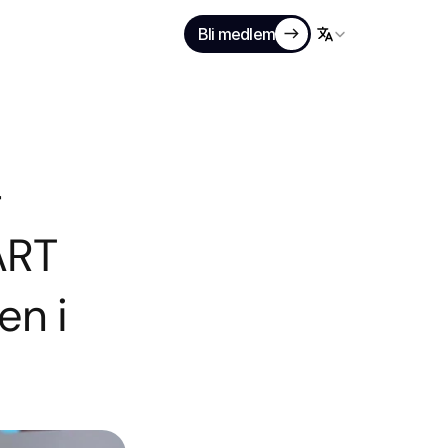
Bli medlem
Select Language
-
RT 
n i 