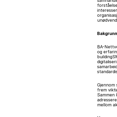
samhandli
forståelse
interesse
organisas
unødvendi
Bakgrunn
BA-Nettve
og erfari
buildingS
digitalise
samarbeid
standardi
Gjennom s
frem vikt
Sammen ka
adressere
mellom ak